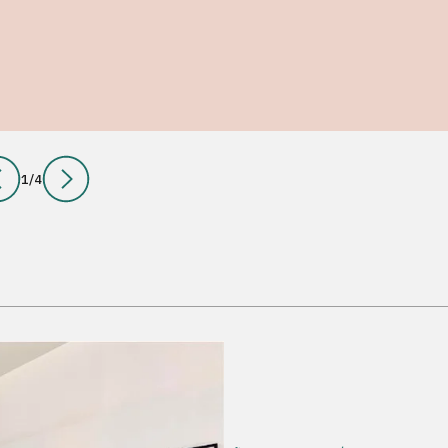
1
/
4