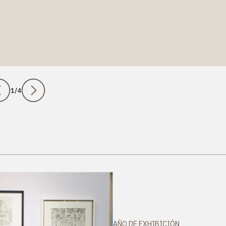
1
/
4
AÑO DE EXHIBICIÓN